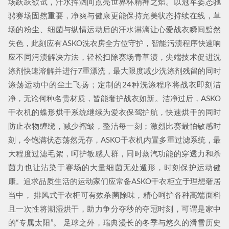
场跃跃欲试，汗水挥洒间点亮世界杯精神之焰。以冠军姿态驰
骋赛场固然重要，净爽与健康更能保持完美状态持续在线，草
场的粉尘、细菌与纵情运动后的汗水淋漓让心爱战衣瞬间黯然
失色，此刻应有ASKO洗衣房全方位守护，智能污渍程序快速响
应不同污渍解决方法，轻松扫除赛场青草渍，尖端技术促进洗
涤剂快速溶解并进行7重漂洗，最大限度减少洗涤剂残留的同时
涤荡运动中的尘土飞扬；定制的24种洗涤程序将战衣即刻洁
净，无论何种名贵材质，皆能奢护战衣如新。洁净过后，ASKO
干衣机的蝶形烘干系统继续为爱衣保驾护航，快速烘干的同时
防止衣物缠绕，减少褶皱，整洁每一刻；激烈比赛最怕敏感时
刻，令饱满状态荡然无存，ASKO干衣机内置多重过滤系统，最
大程度过滤毛絮，呵护敏感人群，同时蒸汽功能的穿透力和杀
菌力也让沾染于赛场的大量细菌无处遁形，时刻保护运动健
康。追求品质生活的运动家们应常备ASKO干衣柜立于理想奢居
当中， 排风式干衣柜可有效杀菌除味，精心呵护各种高端面料
且一次性将潮湿烘干，助力争分夺秒的夺冠时刻，可谓是家中
的“专属太阳”。 足球之外，瑞典漫长的冬季与悠久的滑雪历史