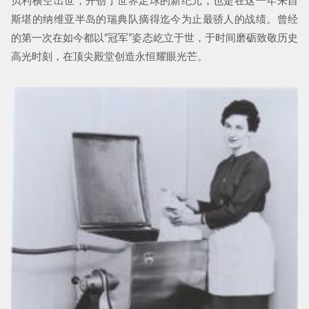
贝利横空出世，开创了世界足球的新纪元，也是在这一年来自
斯堪的纳维亚半岛的瑞典队摘得迄今为止最骄人的战绩。曾经
的第一次在如今都以“冠军”姿态屹立于世，于时间磨砺致敬历史
高光时刻，在顶尖殿堂创造永恒耀眼光芒。