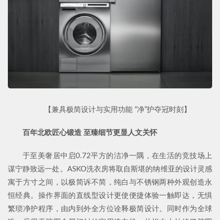
【兼具极简设计与实用功能 “净”护夺冠时刻】
百年北欧匠心锻造 至臻细节更显人文关怀
于至美奢居中启0.72平方的洁净一隅，在生活的竞技场上
谋宁静致远一处。ASKO洗衣房将取自斯堪的纳维亚的设计灵感
寓于方寸之间，以极简诉不简，纯白与不锈钢两种外观创造永
恒经典。操作界面的直线型设计更使便捷体验一触即达，无惧
繁琐净护程序，由内到外全方位诠释极简设计。同时作为全球