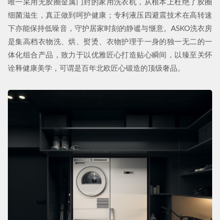
唯一采用无胶圈金属门封的家用洗衣机，从根本上杜绝了胶圈
细菌滋生，真正做到呵护健康；专利液压四避震技术在高转速
下亦能保持低噪音，守护居家时刻的静谧与惬意。ASKO洗衣房
是集高档衣物洗、烘、熨烫、衣物护理于一身的独一无二的一
体化组合产品，致力于以优雅匠心打造贴心瞬间，以臻至关怀
诠释健康美学，可谓是百年北欧匠心锻造的顶级奢品。