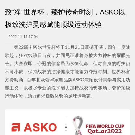
致“净”世界杯，臻护传奇时刻，ASKO以
极致洗护灵感赋能顶级运动体验
2022-11-11 17:04
第22届卡塔尔世界杯将于11月21日震撼开演，四年一度战
歌起，狂欢续演日与夜，共同见证谁将身披大力神杯的耀眼光
芒。大赛在即，夺冠的信念虽为永恒使命，但对自身的呵护仍
不可小觑，保持战衣的洁净健康才能蓄力夺冠时刻。世界杯官
方赞助商—百年北欧奢华家电品牌ASKO兼顾设计美学与实用功
能主义，以极尽专业的洗护能力加持战衣驰骋赛场，奢护顶级
运动体验，助力追求极致体验的足球运动家。