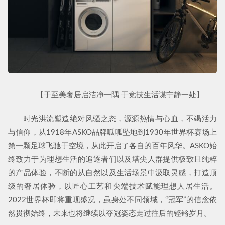
【于至美奢居启洁净一隅 于竞技生活谋宁静一处】
时光洪流塑造绝对风骚之态，源源热情与心血，不竭活力
与信仰，从1918年ASKO品牌呱呱坠地到1930年世界杯赛场上
第一颗足球飞驰于空境，从此开启了各自的百年风华。ASKO始
终致力于为理想生活的追逐者们以及塔尖人群提供极致且纯粹
的产品体验，不断的从自然以及生活场景中汲取灵感，打造顶
级的奢居体验，以匠心工艺和尖端技术赋能理想人居生活。
2022世界杯即将重现盛况，虽身处不同领域，“冠军”的信念依
然贯彻始终，未来也将继续以夺冠姿态走过往后的铿锵岁月。